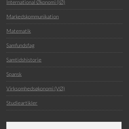
International Økonomi (IØ)
Markedskommunikation
Matematik
Samfundsfag
Samtidshistorie
Spansk
Virksomhedsøkonomi (VØ)
Studieartikler