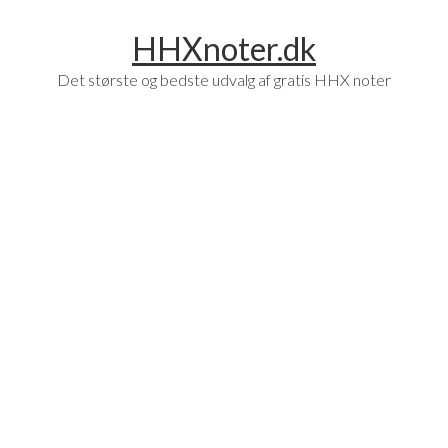
Skip
Skip
HHXnoter.dk
to
to
main
footer
Det største og bedste udvalg af gratis HHX noter
content