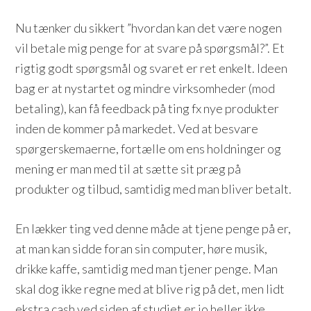
Nu tænker du sikkert ”hvordan kan det være nogen
vil betale mig penge for at svare på spørgsmål?”. Et
rigtig godt spørgsmål og svaret er ret enkelt. Ideen
bag er at nystartet og mindre virksomheder (mod
betaling), kan få feedback på ting fx nye produkter
inden de kommer på markedet. Ved at besvare
spørgerskemaerne, fortælle om ens holdninger og
mening er man med til at sætte sit præg på
produkter og tilbud, samtidig med man bliver betalt.
En lækker ting ved denne måde at tjene penge på er,
at man kan sidde foran sin computer, høre musik,
drikke kaffe, samtidig med man tjener penge. Man
skal dog ikke regne med at blive rig på det, men lidt
ekstra cash ved siden af studiet er jo heller ikke