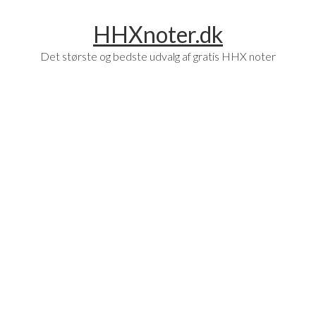
Skip
Skip
HHXnoter.dk
to
to
main
footer
Det største og bedste udvalg af gratis HHX noter
content