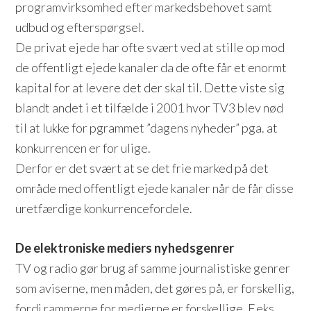
programvirksomhed efter markedsbehovet samt
udbud og efterspørgsel.
De privat ejede har ofte svært ved at stille op mod
de offentligt ejede kanaler da de ofte får et enormt
kapital for at levere det der skal til. Dette viste sig
blandt andet i et tilfælde i 2001 hvor TV3 blev nød
til at lukke for pgrammet ”dagens nyheder” pga. at
konkurrencen er for ulige.
Derfor er det svært at se det frie marked på det
område med offentligt ejede kanaler når de får disse
uretfærdige konkurrencefordele.
De elektroniske mediers nyhedsgenrer
TV og radio gør brug af samme journalistiske genrer
som aviserne, men måden, det gøres på, er forskellig,
fordi rammerne for medierne er forskellige. F.eks.