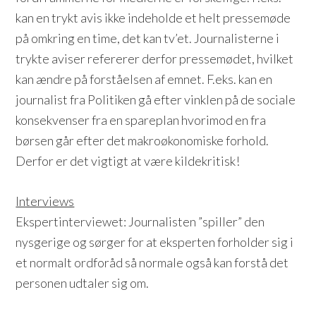
kan en trykt avis ikke indeholde et helt pressemøde
på omkring en time, det kan tv’et. Journalisterne i
trykte aviser refererer derfor pressemødet, hvilket
kan ændre på forståelsen af emnet. F.eks. kan en
journalist fra Politiken gå efter vinklen på de sociale
konsekvenser fra en spareplan hvorimod en fra
børsen går efter det makroøkonomiske forhold.
Derfor er det vigtigt at være kildekritisk!
Interviews
Ekspertinterviewet: Journalisten ”spiller” den
nysgerige og sørger for at eksperten forholder sig i
et normalt ordforåd så normale også kan forstå det
personen udtaler sig om.