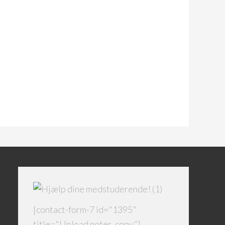
[contact-form-7 id="1395"
title="Upload noter_copy"]