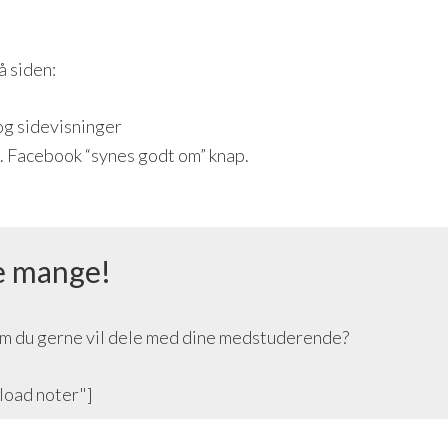
å siden:
og sidevisninger
x. Facebook “synes godt om” knap.
e mange!
om du gerne vil dele med dine medstuderende?
load noter"]