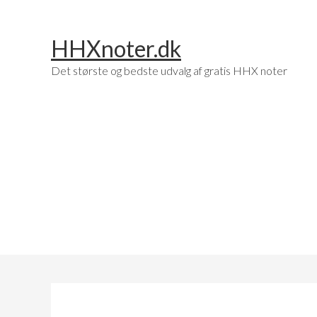
Skip
Skip
to
to
HHXnoter.dk
main
footer
content
Det største og bedste udvalg af gratis HHX noter