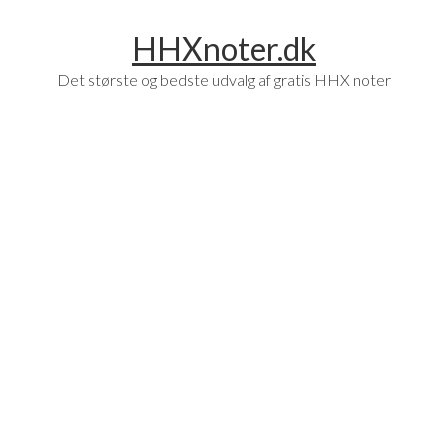
Skip
Skip
HHXnoter.dk
to
to
main
footer
Det største og bedste udvalg af gratis HHX noter
content