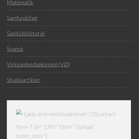
Matematik
Samfundsfag
Samtidshistorie
Spansk
Virksomhedsøkonomi (VØ)
Studieartikler
[contact-
form-7 id="1395" title="Upload
noter_copy"]